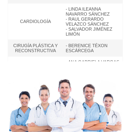
- LINDA ILEANNA
NAVARRO SÁNCHEZ
- RAUL GERARDO
CARDIOLOGÍA
VELAZCO SÁNCHEZ
- SALVADOR JIMÉNEZ
LIMÓN
CIRUGÍA PLÁSTICA Y
- BERENICE TÉXON
RECONSTRUCTIVA
ESCÁRCEGA
- ANA GABRIELA VARGAS
DIVISIÓN DE MEDICINA
MEDINA
INTERNA
- GUILLERMO ABRAHAM
RODRÍGUEZ GUTIÉRREZ
- JOSE LUIS DE LA
ENDOCRINOLOGÍA
TORRE LEÓN
- JOSÉ MARTÍN GARCÍA
GONZÁLEZ
GASTROENTOROLOGÍA
- THOMAS ANDREAS
KOCH STRATMANN
- JOSÉ ANTONIO